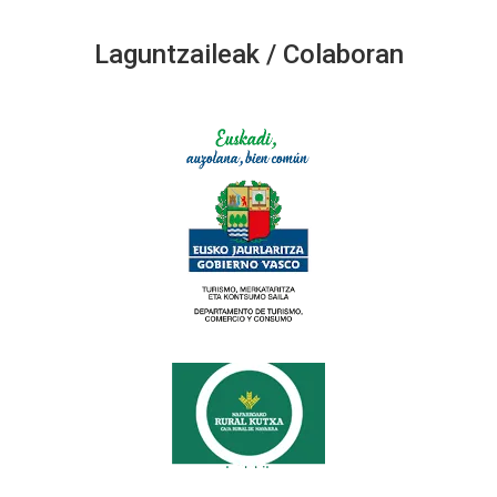
Laguntzaileak / Colaboran