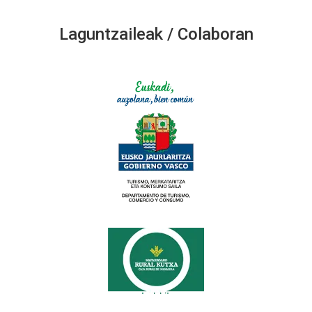
Laguntzaileak / Colaboran