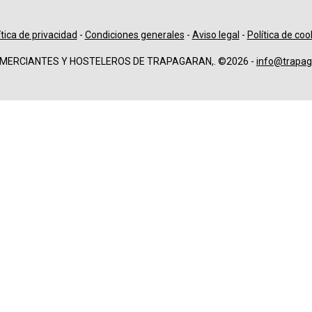
ítica de privacidad
-
Condiciones generales
-
Aviso legal
-
Política de coo
OMERCIANTES Y HOSTELEROS DE TRAPAGARAN,. ©2026 -
info@trapag