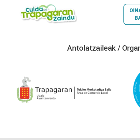
OIN
B
Antolatzaileak / Orga