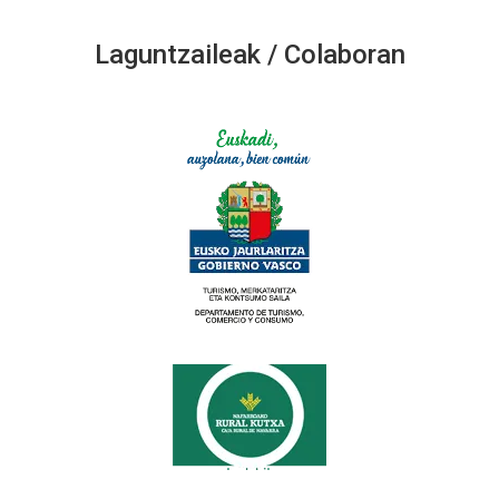
Laguntzaileak / Colaboran