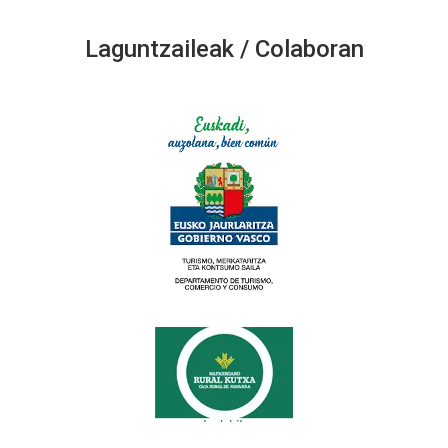
Laguntzaileak / Colaboran