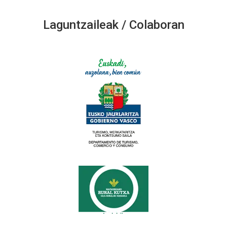
Laguntzaileak / Colaboran