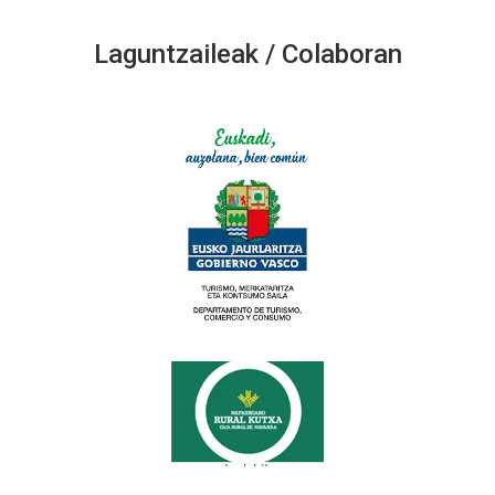
Laguntzaileak / Colaboran