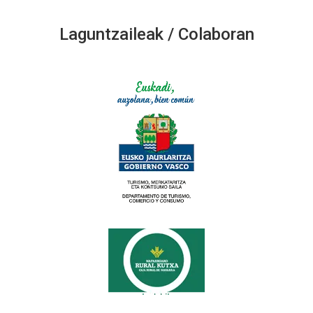
Laguntzaileak / Colaboran