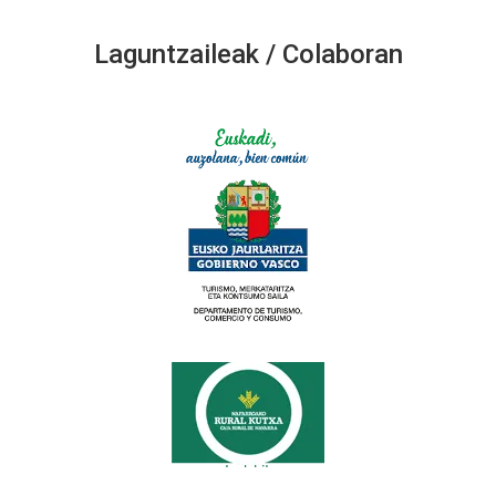
Laguntzaileak / Colaboran