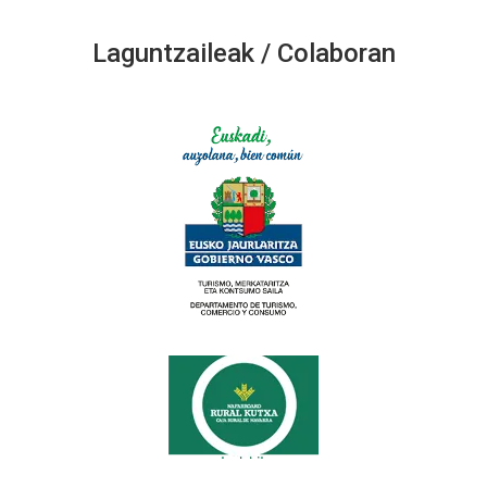
Laguntzaileak / Colaboran