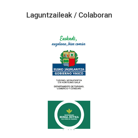
Laguntzaileak / Colaboran