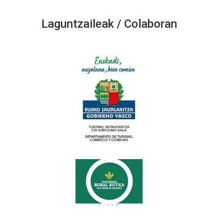
Laguntzaileak / Colaboran