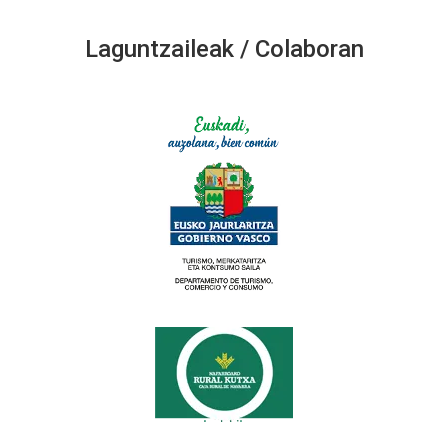
Laguntzaileak / Colaboran