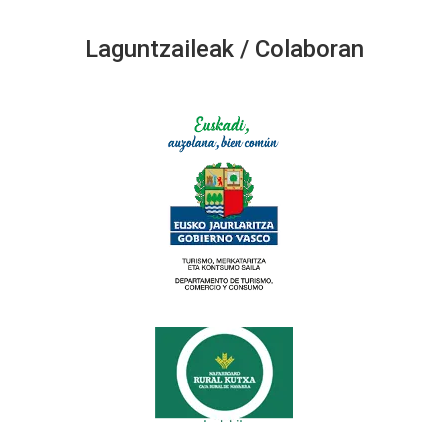
Laguntzaileak / Colaboran