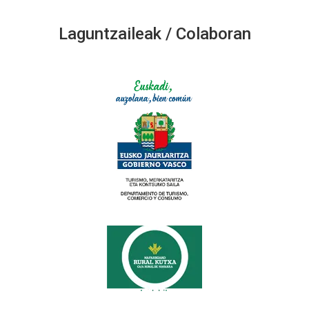
Laguntzaileak / Colaboran