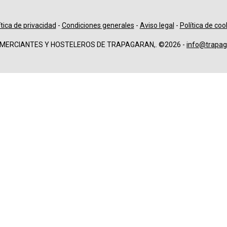
ítica de privacidad
-
Condiciones generales
-
Aviso legal
-
Política de coo
OMERCIANTES Y HOSTELEROS DE TRAPAGARAN,. ©2026 -
info@trapag