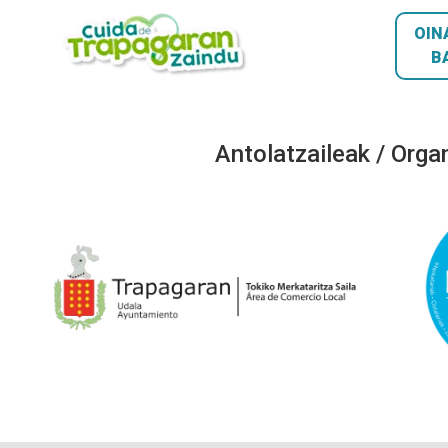
OIN
B
Antolatzaileak / Orga