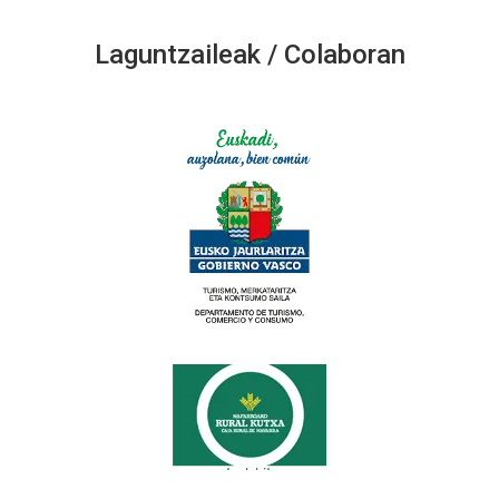
Laguntzaileak / Colaboran