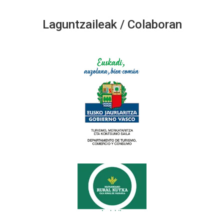
Laguntzaileak / Colaboran