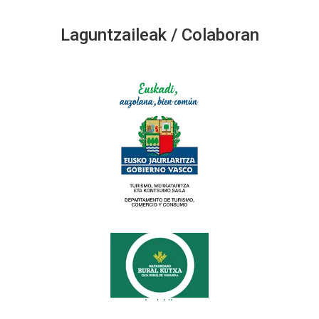
Laguntzaileak / Colaboran