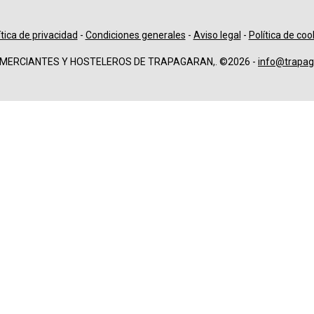
ítica de privacidad
-
Condiciones generales
-
Aviso legal
-
Política de coo
OMERCIANTES Y HOSTELEROS DE TRAPAGARAN,. ©2026 -
info@trapag