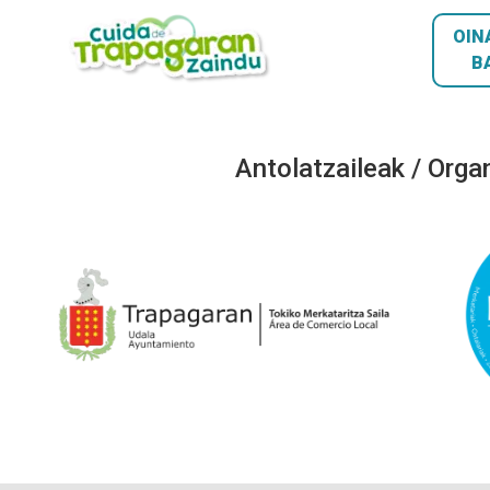
OIN
B
Antolatzaileak / Orga