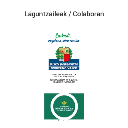
Laguntzaileak / Colaboran