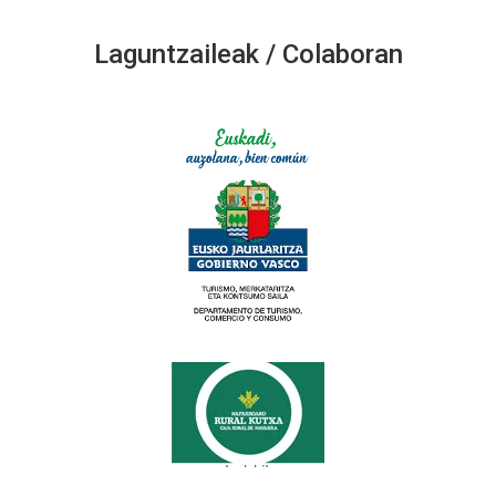
Laguntzaileak / Colaboran