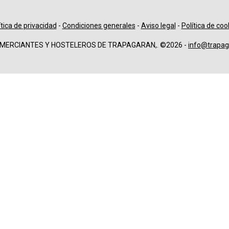
ítica de privacidad
-
Condiciones generales
-
Aviso legal
-
Política de coo
OMERCIANTES Y HOSTELEROS DE TRAPAGARAN,. ©2026 -
info@trapag