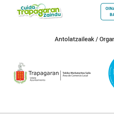
OIN
B
Antolatzaileak / Orga