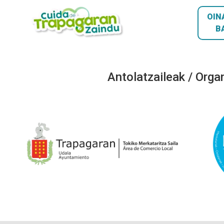
OIN
B
Antolatzaileak / Orga