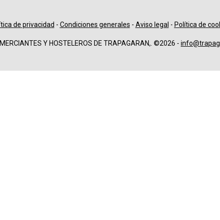
ítica de privacidad
-
Condiciones generales
-
Aviso legal
-
Política de coo
OMERCIANTES Y HOSTELEROS DE TRAPAGARAN,. ©2026 -
info@trapag