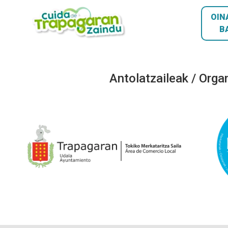
OIN
B
Antolatzaileak / Orga