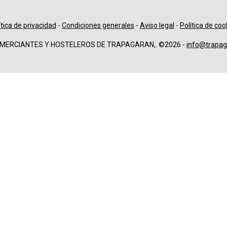
ítica de privacidad
-
Condiciones generales
-
Aviso legal
-
Política de coo
OMERCIANTES Y HOSTELEROS DE TRAPAGARAN,. ©2026 -
info@trapag