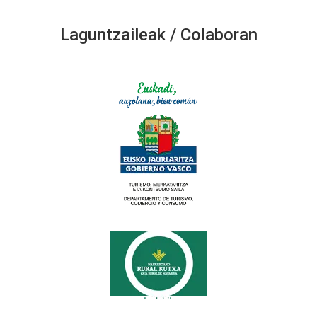
Laguntzaileak / Colaboran