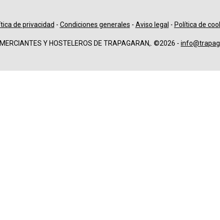
ítica de privacidad
-
Condiciones generales
-
Aviso legal
-
Política de coo
OMERCIANTES Y HOSTELEROS DE TRAPAGARAN,. ©2026 -
info@trapag