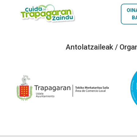
OIN
B
Antolatzaileak / Orga