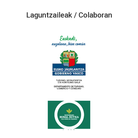
Laguntzaileak / Colaboran