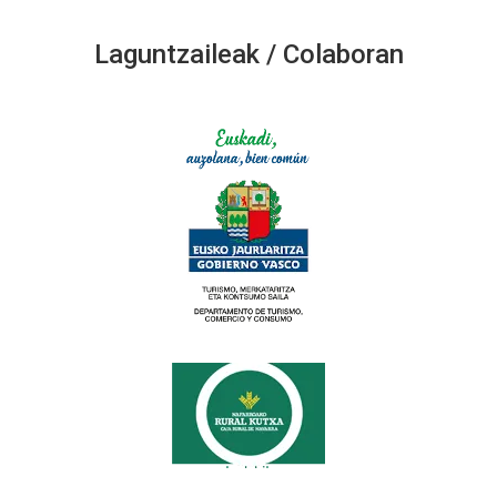
Laguntzaileak / Colaboran