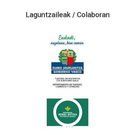
Laguntzaileak / Colaboran