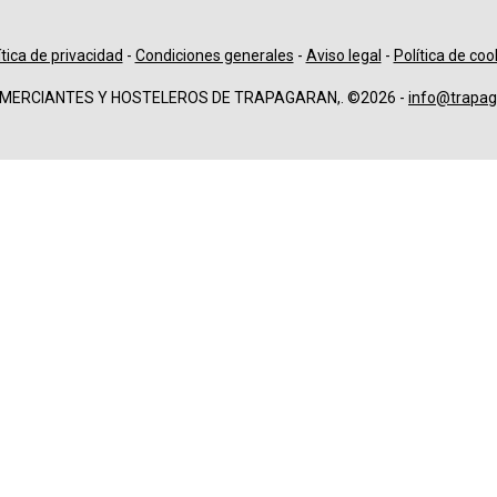
ítica de privacidad
-
Condiciones generales
-
Aviso legal
-
Política de coo
OMERCIANTES Y HOSTELEROS DE TRAPAGARAN,. ©2026 -
info@trapag