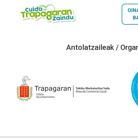
OIN
B
Antolatzaileak / Orga