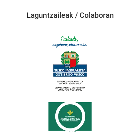
Laguntzaileak / Colaboran