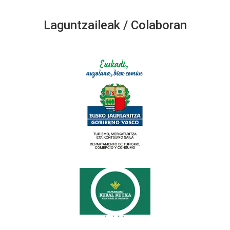
Laguntzaileak / Colaboran