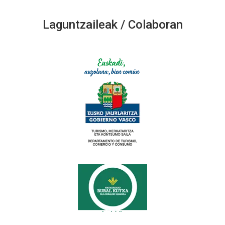
Laguntzaileak / Colaboran