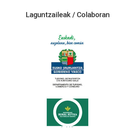
Laguntzaileak / Colaboran