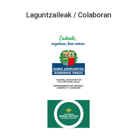
Laguntzaileak / Colaboran