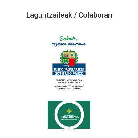
Laguntzaileak / Colaboran