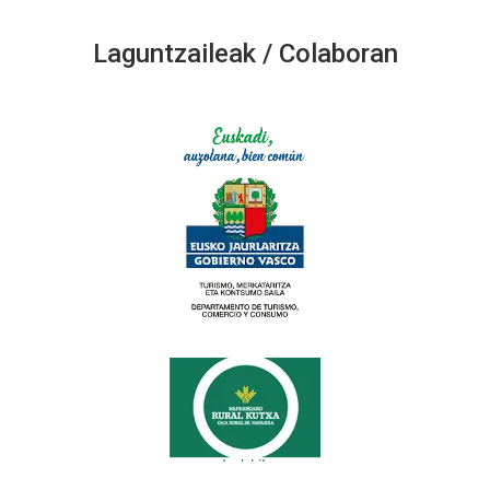
Laguntzaileak / Colaboran