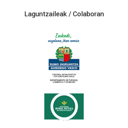
Laguntzaileak / Colaboran