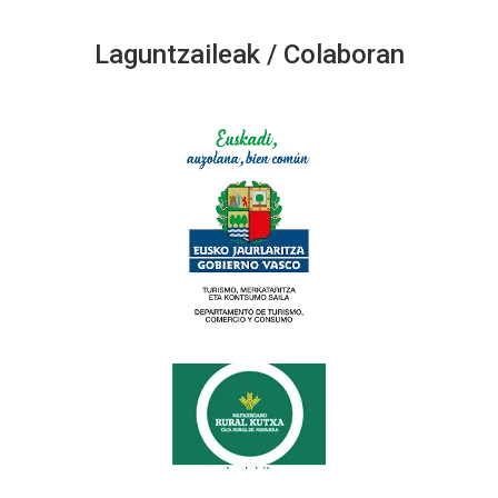
Laguntzaileak / Colaboran