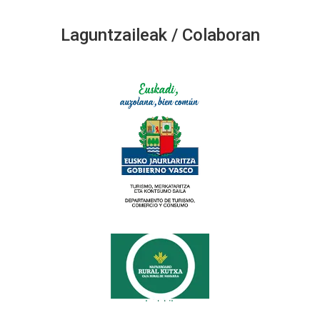
Laguntzaileak / Colaboran