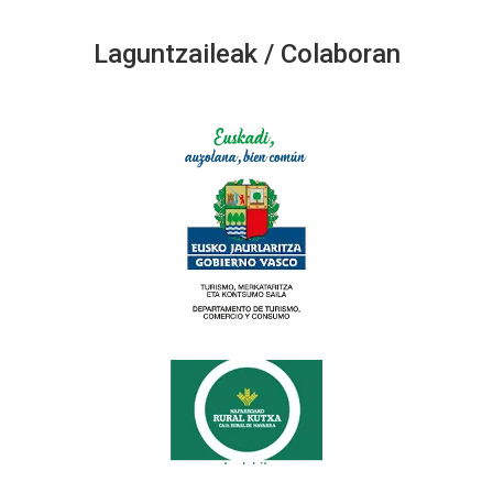
Laguntzaileak / Colaboran