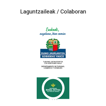
Laguntzaileak / Colaboran