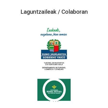
Laguntzaileak / Colaboran