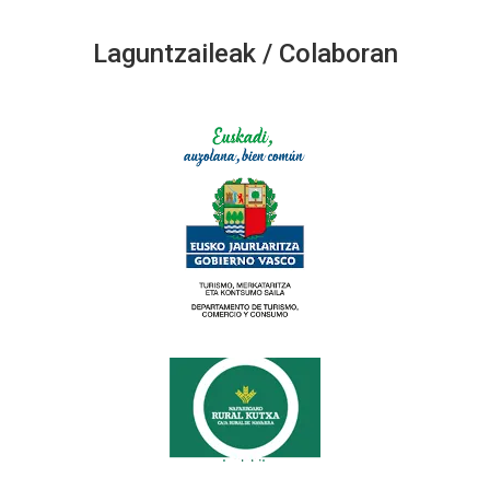
Laguntzaileak / Colaboran