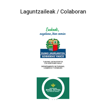
Laguntzaileak / Colaboran