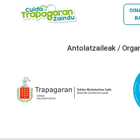
OIN
B
Antolatzaileak / Orga