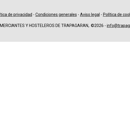
ítica de privacidad
-
Condiciones generales
-
Aviso legal
-
Política de coo
OMERCIANTES Y HOSTELEROS DE TRAPAGARAN,. ©2026 -
info@trapag