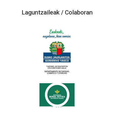
Laguntzaileak / Colaboran