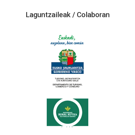
Laguntzaileak / Colaboran