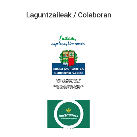
Laguntzaileak / Colaboran